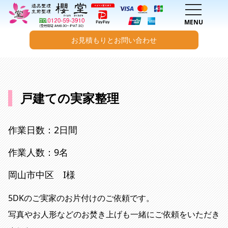
toggle na
MENU
お見積もりとお問い合わせ
内容をスキップ
戸建ての実家整理
作業日数：2日間
作業人数：9名
岡山市中区 I様
5DKのご実家のお片付けのご依頼です。
写真やお人形などのお焚き上げも一緒にご依頼をいただき